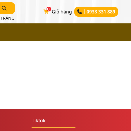
0
Giỏ hàng
0933 331 889
 TRẮNG
Tiktok