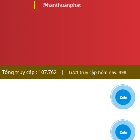
@hanthuanphat
Tổng truy cập : 107.762
|
Lượt truy cập hôm nay: 398