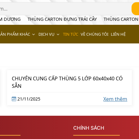
ÂM DƯƠNG
THÙNG CARTON ĐỰNG TRÁI CÂY
THÙNG CARTON
SẢN PHẨM KHÁC
DỊCH VỤ
TIN TỨC
VỀ CHÚNG TÔI
LIÊN HỆ
CHUYÊN CUNG CẤP THÙNG 5 LỚP 60x40x40 CÓ
SẴN
Xem thêm
21/11/2025
CHÍNH SÁCH