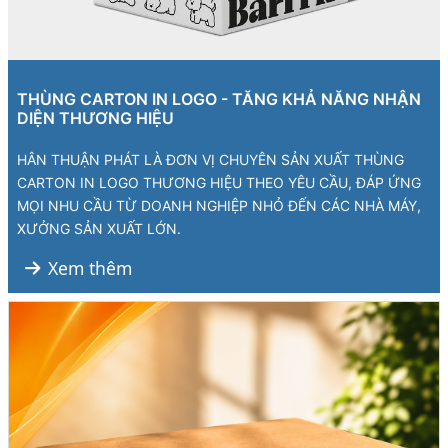
THÙNG CARTON IN LOGO - TĂNG KHẢ NĂNG NHẬN
DIỆN THƯƠNG HIỆU
HÂN THUẬN PHÁT LÀ ĐƠN VỊ CHUYÊN SẢN XUẤT THÙNG
CARTON IN LOGO THƯƠNG HIỆU THEO YÊU CẦU, ĐÁP ỨNG
MỌI NHU CẦU TỪ DOANH NGHIỆP NHỎ ĐẾN CÁC NHÀ MÁY,
XƯỞNG SẢN XUẤT LỚN.
Xem thêm