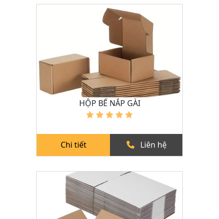
HỘP BẾ NẮP GÀI
Chi tiết
Liên hệ