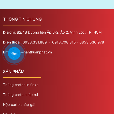
THÔNG TIN CHUNG
Địa chỉ:
B2/4B Đường liên Ấp 6-2, Ấp 2, Vĩnh Lộc, TP. HCM
Điện thoại:
0933.331.889
​​​- 0918.708.815 - 0853.530.978
Email:
htp@hanthuanphat.vn
SẢN PHẨM
Thùng carton in flexo
Thùng carton nắp rời
Hộp carton nắp gài