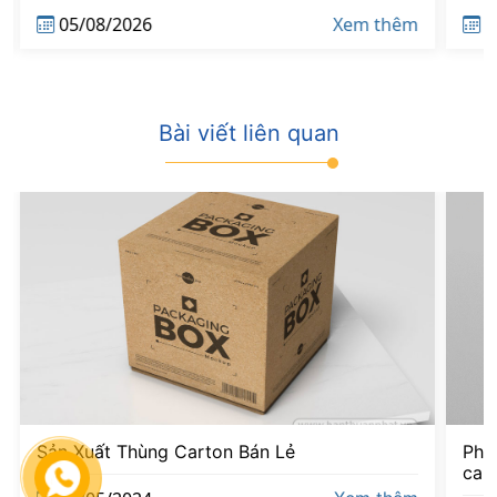
TÍN HCM
05/08/2026
Xem thêm
0
Bài viết liên quan
Sản Xuất Thùng Carton Bán Lẻ
Phân
cart