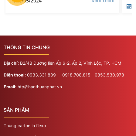
20/05/2024
Xem thêm
2
THÔNG TIN CHUNG
Địa chỉ:
B2/4B Đường liên Ấp 6-2, Ấp 2, Vĩnh Lộc, TP. HCM
Điện thoại:
0933.331.889
​​​- 0918.708.815 - 0853.530.978
Email:
htp@hanthuanphat.vn
SẢN PHẨM
Thùng carton in flexo