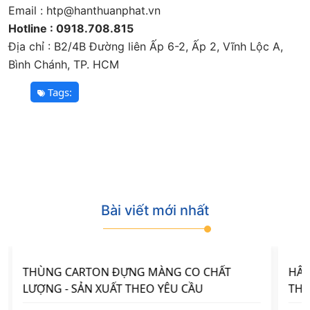
Email : htp@hanthuanphat.vn
Hotline : 0918.708.815
Địa chỉ : B2/4B Đường liên Ấp 6-2, Ấp 2, Vĩnh Lộc A,
Bình Chánh, TP. HCM
Tags:
BÀI VIẾT MỚI NHẤT
Bài viết mới nhất
HÂN THUẬN PHÁT – CÔNG TY SẢN XUẤT
GIẤ
THÙNG CARTON VÀ GIẤY TẤM CARTON UY
LƯ
TÍN HCM