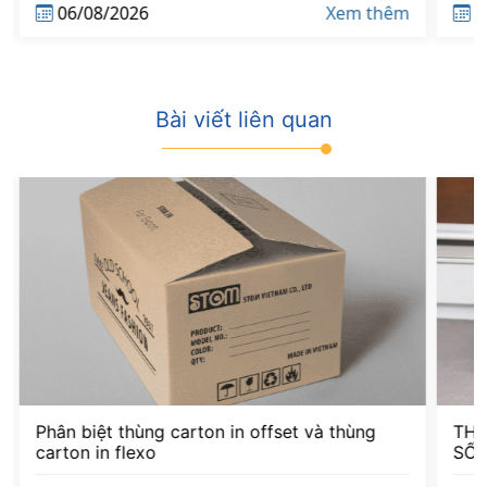
05/08/2026
Xem thêm
0
Bài viết liên quan
THÙNG CARTON GIÚP GIA TĂNG DOANH
Nơi
SỐ
2