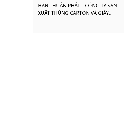
HÂN THUẬN PHÁT – CÔNG TY SẢN
XUẤT THÙNG CARTON VÀ GIẤY
TẤM CARTON UY TÍN HCM