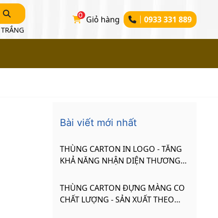
0
Giỏ hàng
0933 331 889
 TRẮNG
Bài viết mới nhất
THÙNG CARTON IN LOGO - TĂNG
KHẢ NĂNG NHẬN DIỆN THƯƠNG
HIỆU
THÙNG CARTON ĐỰNG MÀNG CO
CHẤT LƯỢNG - SẢN XUẤT THEO
YÊU CẦU