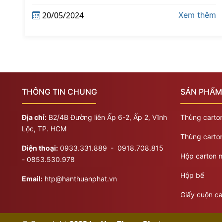
20/05/2024
êm
Xem thêm
THÔNG TIN CHUNG
SẢN PHẨM
Địa chỉ:
B2/4B Đường liên Ấp 6-2, Ấp 2, Vĩnh
Thùng carton
Lộc, TP. HCM
Thùng carton
Điện thoại:
0933.331.889
​​​- 0918.708.815
Hộp carton n
- 0853.530.978
Hộp bế
Email:
htp@hanthuanphat.vn
Giấy cuộn ca