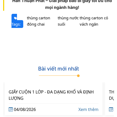
Hân Thuận Phát – Giải pháp bao bì giấy tối ưu cho
mọi ngành hàng!
thùng carton
thùng nước
thùng carton có
Tags:
đóng chai
suối
vách ngăn
BÀI VIẾT MỚI NHẤT
Bài viết mới nhất
GIẤY CUỘN 1 LỚP - ĐA DẠNG KHỔ VÀ ĐỊNH
THÙ
LƯỢNG
DỤ
04/08/2026
Xem thêm
0