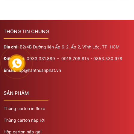
THÔNG TIN CHUNG
Địa chỉ:
B2/4B Đường liên Ấp 6-2, Ấp 2, Vĩnh Lộc, TP. HCM
Điện thoại:
0933.331.889
​​​- 0918.708.815 - 0853.530.978
Email:
htp@hanthuanphat.vn
SẢN PHẨM
Thùng carton in flexo
Thùng carton nắp rời
Hộp carton nắp gài